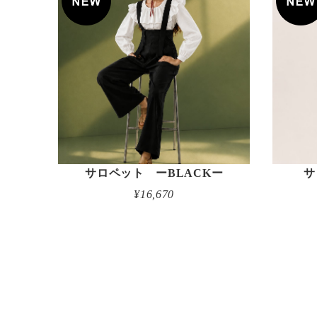
サロペット ーBLACKー
サ
¥16,670